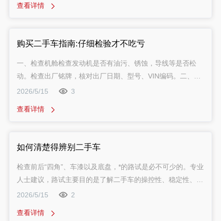
查看详情
的二手车还得赔上法律纠纷，这就得不偿失了。
购买二手车指南:仔细检验才不吃亏
一、检查机舱检查发动机是否有油污、锈蚀，导线等是否松
动。检查出厂铭牌，核对出厂日期、型号、VIN编码。二、检
查软管检查进气管、暖风管、水泵管等有无老化、变硬、变脆
2026/5/15
3
迹象；*车还有很多软管连接到空调器、巡航控制器、真空控
查看详情
制器等，看其是否有弹性。三、检查机油检查机油盖内是否有
黏稠物。拔出机油尺，看是否缺机油，同时检查机油是否有杂
质或异味。
如何清楚得辨别二手车
检查前后“四角”、车漆以及底盘，*的路试是必不可少的。专业
人士建议，路试主要目的是了解二手车的操控性、稳定性、制
动性能、离合器以及动力等性能。需注意：1.起步，检查离合
2026/5/15
2
器结合是否平稳，分离是否彻底，离合是否发抖、发响。
查看详情