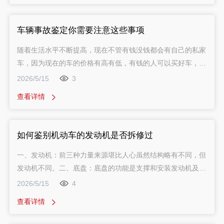
车辆事故鉴定你需要注意这些事项
随着生活水平不断提高，现在不管有钱没钱都会有自己的私家
车，因为现在的车的价格有高有低，有钱的人可以买好车，没
钱的人也可以买辆便宜的车，而且现在买车还可以车贷，首付
2026/5/15
3
也就几万块钱，大部分的人都买得起，也承受的起。而车主人
查看详情
群的增加，也会导致车辆事故发生的几率增加，那么今天小编
给一些需要了解车辆事故鉴定的车辆事故鉴定用户来科普下应
该注意的事项：
如何鉴别机动车的发动机是否拆修过
一、发动机：前三种力量来源堪比人心虽然结构略有不同，但
发动机不同。二、底盘：底盘的功能是支撑和安装发动机及其
部件的总成：形成汽车的整体造型，并接受发动机的动力使汽
2026/5/15
4
车运动，保证其正常行驶。同时还承担着转向系统驱动系统传
查看详情
动系统制动系统四个部分。