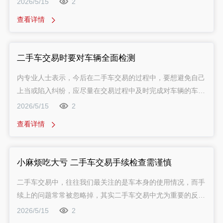
2026/5/15
2
甄别发动机的好坏则成为至关重要的一项。
查看详情
二手车交易时要对车辆全面检测
内专业人士表示，今后在二手车交易的过程中，要想避免自己
上当或陷入纠纷，应尽量在交易过程中及时完成对车辆的车况
检测。而且，除了*带上一位熟悉车辆构造的技师到现场帮忙
2026/5/15
2
检查外，还应委托公信力较强的第三方专业检测机构，或者自
查看详情
己熟悉的维修企业对车辆进行体检，以减少自己购买事故车的
可能。
小麻烦吃大亏 二手车交易手续检查需谨慎
二手车交易中，往往我们最关注的是车本身的使用情况，而手
续上的问题常常被忽略掉，其实二手车交易中尤为重要的反而
是手续，如果说交易的车辆本身有问题的话还可以修，万一染
2026/5/15
2
上手续不全的车，有可能要赔掉全车的价钱，甚至有买到盗抢