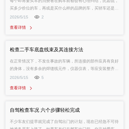
或者200元以下罚款。临沂二手车评估也就是说，过期未检车
每个即将要买车的消费者在购车前都会有心理纠结，比如说，
是违法行为，而且脱检属于非法驾驶，如果发生意外，保险公
买多少价位的车，再或是买什么样的品牌的车，买轿车还是买
司是不赔的，所以各位车主还是要保证正常年检。临沂二手车
SUV等等，这些都是消费者在买车前面对与考虑的问题。在
2026/5/15
2
评估
此，有汽车专业人士借用了一句挺出名的广告语来作为消费者
查看详情
的买车忠告：只买对的，不选贵的。
检查二手车底盘线束及其连接方法
在正常情况下，不发生事故的车辆，所连接的部件应具有良好
的身体，没有多余的焊缝线元件，仪器仪表，等应安装整齐，
新旧程度接近。因此，在二手车底盘检查，应仔细观察是否漏
2026/5/15
5
水车底，石油泄漏，泄漏，腐蚀和船体上的检查是否相符，是
查看详情
否焊接痕迹，水平和垂直杆，转向节臂球头销有无裂纹和车辆
损坏，球头活塞销松动。
自驾检查车况 六个步骤轻松完成
不少车友们提早就完成了自驾出门的计划，现在已经急不可待