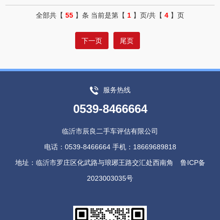
4、检查汽车的车窗和前后挡风玻璃上的小标都是一致的。检
全部共【
55
】条 当前是第【
1
】页/共【
4
】页
查汽车前侧两个大灯、各个部件的生产日期、编号是否一致。
下一页
尾页
服务热线
0539-8466664
临沂市辰良二手车评估有限公司
电话：0539-8466664 手机：18669689818
地址：临沂市罗庄区化武路与琅琊王路交汇处西南角
鲁ICP备
2023003035号