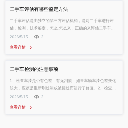
二手车评估有哪些鉴定方法
二手车评估是由独立的第三方评估机构，是对二手车进行评
估，检测，技术鉴定，怎么.怎么来，正确的来评估二手车的
价值，二手车评估在交易过程中是非常重要的，二手车评估也
2026/5/15
2
是非常有价值的，
查看详情
二手车检测的注意事项
1、检查车漆是否有色差，有无刮痕：如果车辆车漆色差变化
较大，应该是重新刷过漆或被撞过而进行了修复。2、检查边
缝是否完好：边缘接缝能体现出车辆是否曾经碰撞过，车辆一
2026/5/15
2
般由13块板拼接而成的，各个板块间的缝隙均匀一致，车辆
查看详情
受过撞击，边缝会出现褶皱断裂等情况。3、可以观察车门打
开或者关闭是否困难或异常，门柱是否有矫正痕迹来判断是否
发生过事故，观察密封条是否有破损来判断是否被拆过多次。