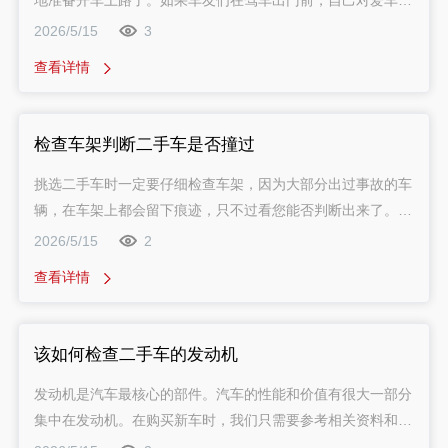
地准备开车上路了。如果车友们在驾车出门前，自己对爱车进
行一下小体检，就可以避免很多路上不必要的麻烦与耽搁。估
2026/5/15
3
车网车况检测需通过本文介绍的六个非常简单的步骤，就可以
查看详情
轻松、快速地完成检查，让整个旅途倍加省心。
检查车架判断二手车是否撞过
挑选二手车时一定要仔细检查车架，因为大部分出过事故的车
辆，在车架上都会留下痕迹，只不过看您能否判断出来了。大
部分轿车采用“整体车身”结构，车架受到撞击变形后，在行驶
2026/5/15
2
中会出现一些不良反应，可以通过试车来判断。比如转向不均
查看详情
匀、不稳定；直行过程中有车轮的响动；轮胎有偏磨痕迹；制
动时跑偏等现象。
该如何检查二手车的发动机
发动机是汽车最核心的部件。汽车的性能和价值有很大一部分
集中在发动机。在购买新车时，我们只需要参考相关资料和厂
商的介绍就可以充分了解发动机的状况。但在二手车交易中，