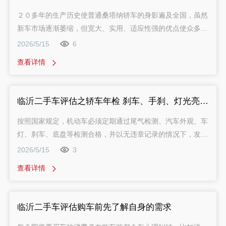
２０多年的生产历史使普通桑塔纳轿车的身影遍及全国，虽然
新车市场逐渐萎缩，但宽大、实用、适应性强的优点使众多二
手车消费者对其青睐有加。普桑是德国大众汽车上世纪７０年
2026/5/15
6
代末设计开发的产品，１９８４年开始在上海生产，到目前为
查看详情
止，已连续生产了２０多年。作为一款连续生产２０多年的车
型，普桑不但是国内汽车市场保有量.的轿车之一，同时也是
二手车交易中的主流车型。
临沂二手车评估之轿车年检 刹车、手刹、灯光亮度三项是重点
按照国家规定，机动车必须定期通过尾气检测、汽车外观、车
灯、刹车、底盘等检测合格，并以无违章记录的情况下，发放
检验合格标志。所有年检日期按行驶证上登记的日期为准，机
2026/5/15
3
动车从注册登记之日起，按照一定期限进行安全技术检验，一
查看详情
般统称为“年检”或“年审”。一般来说，小型、微型非营运载客
汽车6年内，每2年检测一次，超过6年每年检一次，超过15年
的，每6个月检验1次。根据机动车登记管理规定，车辆未按
临沂二手车评估购车前先了解自身的需求
照规定期限进行安全技术检验的，由公安交通管理部门处警告